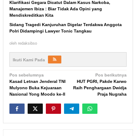
Klarifikasi Gegara Dicatut Dalam Kasus Narkoba,
Manajemen Ibiza : Biar Tidak Ada Opini yang
Mendiskreditkan Kita
Sidang Tragedi Kanjuruhan Digelar Terdakwa Anggota
Polri Didampingi Lawyer Tonic Tangkau
oleh
redaksibso
Ikuti Kami Pada
Navigasi
Pos sebelumnya
Pos berikutnya
Kasad Letnan Jenderal TNI
HUT PGRI, Pakde Karwo
pos
Mulyono Buka Kejuaraan
Raih Penghargaan Dwidja
Nasional Yong Moodo ke-II
Praja Nugraha