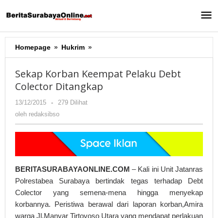
Lewati
ke
konten
Homepage
»
Hukrim
»
Sekap
Korban
Keempat
Sekap Korban Keempat Pelaku Debt
Pelaku
Colector Ditangkap
Debt
Colector
13/12/2015
oleh
-
279 Dilihat
Ditangkap
redaksibso
oleh
redaksibso
BERITASURABAYAONLINE.COM
– Kali ini Unit Jatanras
Polrestabea Surabaya bertindak tegas terhadap Debt
Colector yang semena-mena hingga menyekap
korbannya. Peristiwa berawal dari laporan korban,Amira
warga Jl.Manyar Tirtoyoso Utara yang mendapat perlakuan