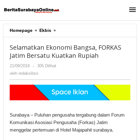
Lewati
ke
konten
Homepage
»
Ekbis
»
Selamatkan
Ekonomi
Bangsa,
Selamatkan Ekonomi Bangsa, FORKAS
FORKAS
Jatim Bersatu Kuatkan Rupiah
Jatim
Bersatu
21/09/2018
oleh
-
305 Dilihat
Kuatkan
redaksibso
oleh
redaksibso
Rupiah
Surabaya – Puluhan pengusaha tergabung dalam Forum
Komunikasi Asosiasi Pengusaha (Forkas) Jatim
menggelar pertemuan di Hotel Majapahit surabaya.