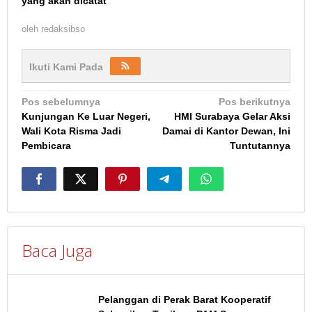
yang akan dicatat
oleh
redaksibso
Ikuti Kami Pada
Navigasi
Pos sebelumnya
Pos berikutnya
Kunjungan Ke Luar Negeri,
HMI Surabaya Gelar Aksi
pos
Wali Kota Risma Jadi
Damai di Kantor Dewan, Ini
Pembicara
Tuntutannya
Baca Juga
Pelanggan di Perak Barat Kooperatif