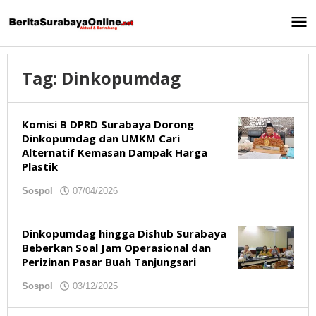
Lewati
ke
konten
Tag:
Dinkopumdag
Komisi B DPRD Surabaya Dorong
Dinkopumdag dan UMKM Cari
Alternatif Kemasan Dampak Harga
Plastik
Sospol
07/04/2026
oleh
redaksibso
Dinkopumdag hingga Dishub Surabaya
Beberkan Soal Jam Operasional dan
Perizinan Pasar Buah Tanjungsari
Sospol
03/12/2025
oleh
redaksibso