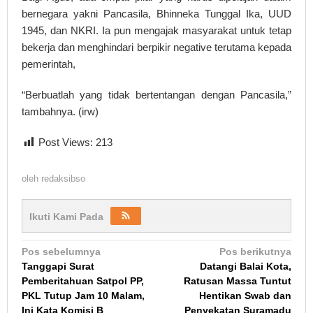
bernegara yakni Pancasila, Bhinneka Tunggal Ika, UUD
1945, dan NKRI. Ia pun mengajak masyarakat untuk tetap
bekerja dan menghindari berpikir negative terutama kepada
pemerintah,
“Berbuatlah yang tidak bertentangan dengan Pancasila,”
tambahnya. (irw)
Post Views:
213
oleh
redaksibso
Ikuti Kami Pada
Navigasi
Pos sebelumnya
Pos berikutnya
Tanggapi Surat
Datangi Balai Kota,
pos
Pemberitahuan Satpol PP,
Ratusan Massa Tuntut
PKL Tutup Jam 10 Malam,
Hentikan Swab dan
Ini Kata Komisi B
Penyekatan Suramadu