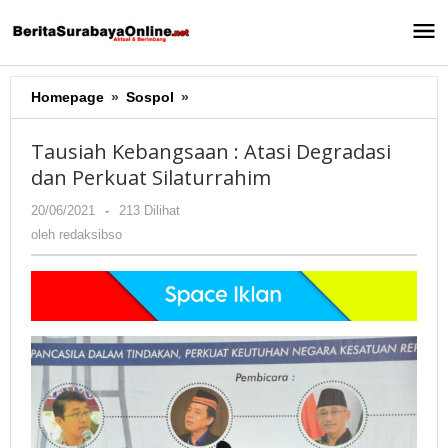
Lewati
ke
konten
Homepage
»
Sospol
»
Tausiah
Kebangsaan
:
Tausiah Kebangsaan : Atasi Degradasi
Atasi
dan Perkuat Silaturrahim
Degradasi
dan
20/06/2021
oleh
-
213 Dilihat
Perkuat
redaksibso
oleh
redaksibso
Silaturrahim