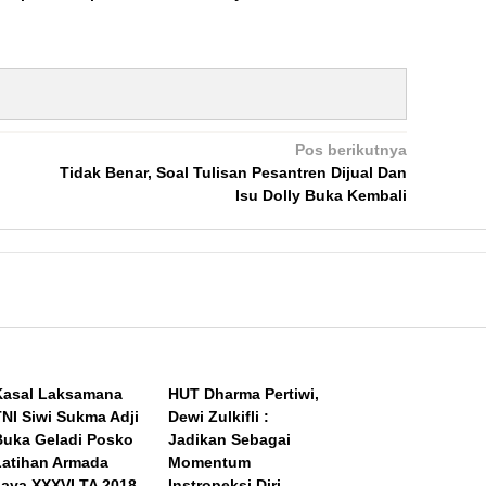
Pos berikutnya
Tidak Benar, Soal Tulisan Pesantren Dijual Dan
Isu Dolly Buka Kembali
Kasal Laksamana
HUT Dharma Pertiwi,
TNI Siwi Sukma Adji
Dewi Zulkifli :
Buka Geladi Posko
Jadikan Sebagai
Latihan Armada
Momentum
Jaya XXXVI TA 2018
Instropeksi Diri