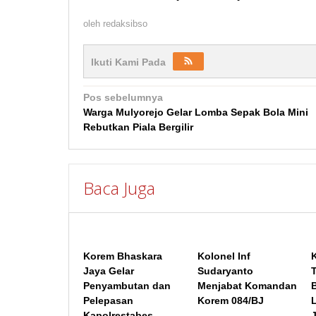
oleh
redaksibso
Ikuti Kami Pada
Navigasi
Pos sebelumnya
Warga Mulyorejo Gelar Lomba Sepak Bola Mini
pos
Rebutkan Piala Bergilir
Baca Juga
Korem Bhaskara
Kolonel Inf
Jaya Gelar
Sudaryanto
Penyambutan dan
Menjabat Komandan
Pelepasan
Korem 084/BJ
Kapolrestabes