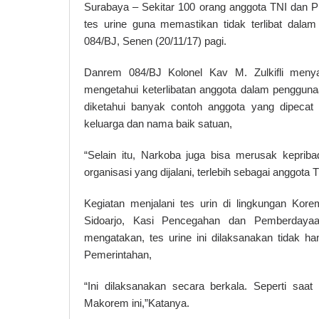
Surabaya – Sekitar 100 orang anggota TNI dan 
tes urine guna memastikan tidak terlibat dal
084/BJ, Senen (20/11/17) pagi.
Danrem 084/BJ Kolonel Kav M. Zulkifli menya
mengetahui keterlibatan anggota dalam penggun
diketahui banyak contoh anggota yang dipecat 
keluarga dan nama baik satuan,
“Selain itu, Narkoba juga bisa merusak keprib
organisasi yang dijalani, terlebih sebagai anggota T
Kegiatan menjalani tes urin di lingkungan Ko
Sidoarjo, Kasi Pencegahan dan Pemberday
mengatakan, tes urine ini dilaksanakan tidak ha
Pemerintahan,
“Ini dilaksanakan secara berkala. Seperti saa
Makorem ini,”Katanya.