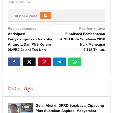
oleh
redaksibso
Ikuti Kami Pada
Navigasi
Pos sebelumnya
Pos berikutnya
Antisipasi
Finalisasi Pembahasan
pos
Penyalahgunaan Narkoba,
APBD Kota Surabaya 2018
Anggota Dan PNS Korem
Naik Mencapai
084/BJ Jalani Tes Urin
9,118,Triliun.
Baca Juga
Gelar Aksi di DPRD Surabaya, Cipayung
Plus Suarakan Aspirasi Masyarakat