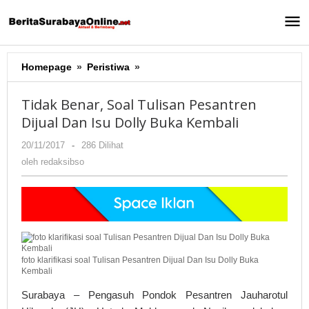
Lewati
ke
konten
Homepage
»
Peristiwa
»
Tidak
Benar,
Soal
Tidak Benar, Soal Tulisan Pesantren
Tulisan
Dijual Dan Isu Dolly Buka Kembali
Pesantren
Dijual
20/11/2017
oleh
-
286 Dilihat
Dan
redaksibso
oleh
redaksibso
Isu
Dolly
Buka
Kembali
foto klarifikasi soal Tulisan Pesantren Dijual Dan Isu Dolly Buka
Kembali
Surabaya – Pengasuh Pondok Pesantren Jauharotul