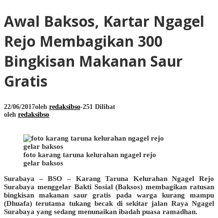
Awal Baksos, Kartar Ngagel
Rejo Membagikan 300
Bingkisan Makanan Saur
Gratis
22/06/2017
oleh
redaksibso
-
251 Dilihat
oleh
redaksibso
foto karang taruna kelurahan ngagel rejo
gelar baksos
Surabaya – BSO – Karang Taruna Kelurahan Ngagel Rejo
Surabaya menggelar Bakti Sosial (Baksos) membagikan ratusan
bingkisan makanan saur gratis pada warga kurang mampu
(Dhuafa) terutama tukang becak di sekitar jalan Raya Ngagel
Surabaya yang sedang menunaikan ibadah puasa ramadhan.