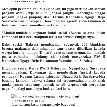
makanan saur gratis
Meskipun pertama kali dilaksanakan, ini juga merupakan sebuah
progam awal kerja baik itu jangka jangka, menengah hingga
progam jangka panjang dari Taruna Kelurahan Ngagel Rejo
Surabaya dan diharapakn bisa menjadi agenda rutin tahunan di
bulan suci puasa ramadhan berkelanjutan.
“Mudah-mudahan kegiatan bakti sosial (Bakso) selama bulan
ramadhan bisa berkelanjutan terus menerus,” Pungkasnya.
Bakti sosial (Baksos) membagikan sebanyak 300 bingkisan
berupa makanan dan minuman saur gratis diberikan kepada
warga kurang mampu (Dhuafa) yang sedang menunaikan ibadah
puasa ramadhan didukung oleh tokoh masyarakat RW 5
Kelurahan Ngagel Rejo Kecamatan Wonokromo Surabaya.
Ditempat sama, Ketua RW 5 Kelurahan Ngagel Rejo Surabaya
menyampaikan, Dukungan dan memberikan Apriasi kepada
pemuda (i) Karang Taruna kelurahan Ngagel Rejo Surabaya bisa
bangkit kembali, bahwa selama ini sepengetahuan anak-anak
muda jaman sekarang banyak sekali terpengaruh pergaulan
negatif apalagi masuknya budaya dari luar.
foto karang taruna ngagel rejo bagi bagi