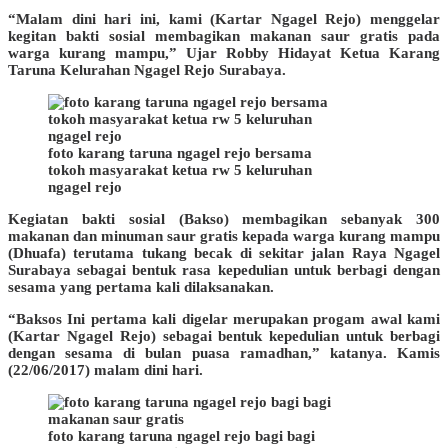
“Malam dini hari ini, kami (Kartar Ngagel Rejo) menggelar
kegitan bakti sosial membagikan makanan saur gratis pada
warga kurang mampu,” Ujar Robby Hidayat Ketua Karang
Taruna Kelurahan Ngagel Rejo Surabaya.
foto karang taruna ngagel rejo bersama
tokoh masyarakat ketua rw 5 keluruhan
ngagel rejo
Kegiatan bakti sosial (Bakso) membagikan sebanyak 300
makanan dan minuman saur gratis kepada warga kurang mampu
(Dhuafa) terutama tukang becak di sekitar jalan Raya Ngagel
Surabaya sebagai bentuk rasa kepedulian untuk berbagi dengan
sesama yang pertama kali dilaksanakan.
“Baksos Ini pertama kali digelar merupakan progam awal kami
(Kartar Ngagel Rejo) sebagai bentuk kepedulian untuk berbagi
dengan sesama di bulan puasa ramadhan,” katanya. Kamis
(22/06/2017) malam dini hari.
foto karang taruna ngagel rejo bagi bagi