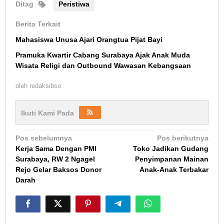
Ditag
Peristiwa
Berita Terkait
Mahasiswa Unusa Ajari Orangtua Pijat Bayi
Pramuka Kwartir Cabang Surabaya Ajak Anak Muda
Wisata Religi dan Outbound Wawasan Kebangsaan
oleh
redaksibso
Ikuti Kami Pada
Navigasi
Pos sebelumnya
Pos berikutnya
Kerja Sama Dengan PMI
Toko Jadikan Gudang
pos
Surabaya, RW 2 Ngagel
Penyimpanan Mainan
Rejo Gelar Baksos Donor
Anak-Anak Terbakar
Darah