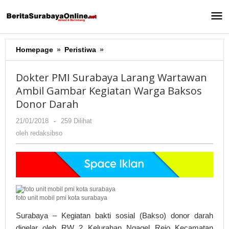
Lewati
ke
konten
Homepage
»
Peristiwa
»
Dokter
PMI
Surabaya
Dokter PMI Surabaya Larang Wartawan
Larang
Ambil Gambar Kegiatan Warga Baksos
Wartawan
Donor Darah
Ambil
Gambar
21/01/2018
oleh
-
259 Dilihat
Kegiatan
redaksibso
oleh
redaksibso
Warga
Baksos
Donor
Darah
foto unit mobil pmi kota surabaya
Surabaya – Kegiatan bakti sosial (Bakso) donor darah
digelar oleh RW 2 Kelurahan Ngagel Rejo Kecamatan