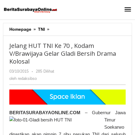
Lewati
ke
konten
Homepage
»
TNI
»
Jelang
HUT
TNI
Jelang HUT TNI Ke 70 , Kodam
Ke
V/Brawijaya Gelar Gladi Bersih Drama
70
Kolosal
,
Kodam
03/10/2015
oleh
-
285 Dilihat
V/Brawijaya
redaksibso
oleh
redaksibso
Gelar
Gladi
Bersih
Drama
Kolosal
BERITASURABAYAONLINE.COM
– G
ubernur Jawa
Timur
Soekarwo
dipastikan akan pimpin 7 ribu pasukan TNI dari seluruh