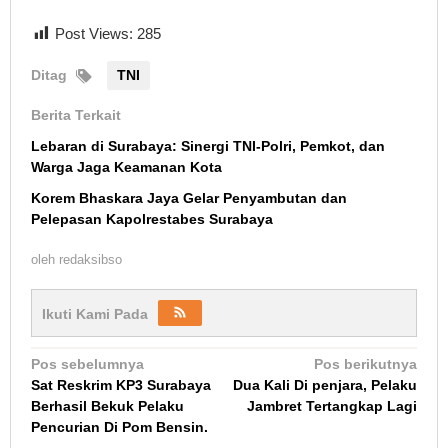
Post Views:
285
Ditag
TNI
Berita Terkait
Lebaran di Surabaya: Sinergi TNI-Polri, Pemkot, dan
Warga Jaga Keamanan Kota
Korem Bhaskara Jaya Gelar Penyambutan dan
Pelepasan Kapolrestabes Surabaya
oleh
redaksibso
Ikuti Kami Pada
Navigasi
Pos sebelumnya
Pos berikutnya
Sat Reskrim KP3 Surabaya
Dua Kali Di penjara, Pelaku
pos
Berhasil Bekuk Pelaku
Jambret Tertangkap Lagi
Pencurian Di Pom Bensin.