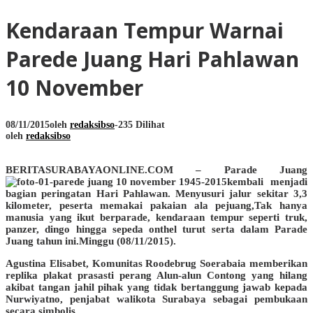
Kendaraan Tempur Warnai
Parede Juang Hari Pahlawan
10 November
08/11/2015
oleh
redaksibso
-
235 Dilihat
oleh
redaksibso
BERITASURABAYAONLINE.COM
– Parade Juang
kembali menjadi
bagian peringatan Hari Pahlawan. Menyusuri jalur sekitar 3,3
kilometer, peserta memakai pakaian ala pejuang,Tak hanya
manusia yang ikut berparade, kendaraan tempur seperti truk,
panzer, dingo hingga sepeda onthel turut serta dalam Parade
Juang tahun ini.Minggu (08/11/2015).
Agustina Elisabet, Komunitas Roodebrug Soerabaia memberikan
replika plakat prasasti perang Alun-alun Contong yang hilang
akibat tangan jahil pihak yang tidak bertanggung jawab kepada
Nurwiyatno, penjabat walikota Surabaya sebagai pembukaan
secara simbolis.