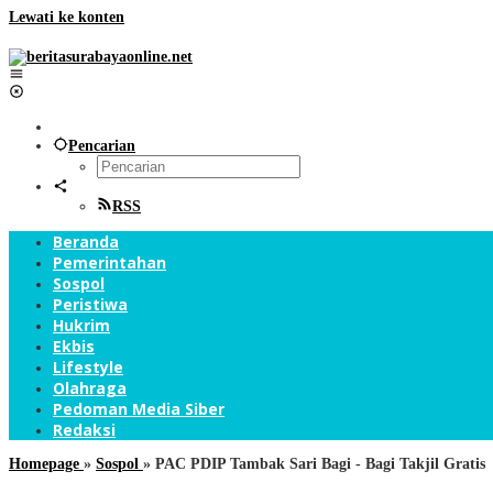
Lewati ke konten
Pencarian
RSS
Beranda
Pemerintahan
Sospol
Peristiwa
Hukrim
Ekbis
Lifestyle
Olahraga
Pedoman Media Siber
Redaksi
Homepage
»
Sospol
»
PAC PDIP Tambak Sari Bagi - Bagi Takjil Gratis