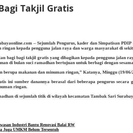
agi Takjil Gratis
abayaonline.com – Sejumlah Pengurus, kader dan Simpatisan PDIP
n ringan kepada pengguna jalan raya dan warga masyarakat di sek
bagi bagi takjil gratis yang dibagikan kepada pengguna jalan r
nan di bulan suci ramadhan bertujuan untuk berbagi dengan sesam
kisan berupa makanan dan minuman ringan,” Katanya, Minggu (19/06/2
tis ini sumber danannya berasal dari beberapa pengurus secara g
numan ringan.
amadhan di sejumlah titik di wilayah kecamatan Tambak Sari Surabay
awasan Industri Bantu Renovasi Balai RW
 Ada Juga UMKM Belum Tersentuh