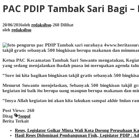
PAC PDIP Tambak Sari Bagi – B
20/06/2016
oleh
redaksibso
-
260 Dilihat
oleh
redaksibso
www.beritassur
takjil gratis sebanyak 500 bingkisan berupa makanan dan minuma
Ketua PAC Kecamatan Tambak Sari Suwanto mengatakan, Kegiatan 
yang sedang menjalankan ibadah puasa ini merupakan agenda tahu
“Sore ini kita bagikan bingkisan takjil gratis sebanyak 500 bing
Menurut Suwanto menjelaskan, Sebanyak 500 bingkisan takjil gra
kegiatan ini baik itu berupa uang maupun berupa makanan dan mi
“Insya Allah kegiatan ini akan kita lakukan sampai akhir bulan r
Post Views:
260
Ditag
Sospol
Berita Terkait
Reses, Legislator Golkar Minta Wali Kota Dorong Perusahaan K
Hasil Reses Didominasi Pembangunan Fisik, Legislator PDIP :