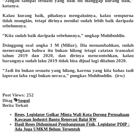
“Jangan sampai sesuatu yang baik itu dianggap kurang baik,”
katanya.
Kalau kurang baik, pihaknya mengakuinya, kalau sempurna
tidak mungkin, tetapi dirinya menilai sudah lebih baik daripada
sebelumnya.
“Kita sudah baik daripada sebelumnya,” ungkap Muhibuddin.
Dsinggung soal angka 1 M (Miliar), Dia menambahkan, sudah
menerangkan bahwa itu bukan hilang tetapi catatan transaksi
tahun 2019 dan 2020, dan dirinya mencontohkan, kalau
barangnya sudah laku 2019 tidak bisa dijual lagi ditahun 2020.
“Jadi itu bukan sesuatu yang hilang, karena yang kita bahas tadi
laporan laba rugi bukan neraca,” pungkas Muhibuddin. (irw)
Post Views:
252
Ditag
Sospol
Berita Terkait
Reses, Legislator Golkar Minta Wali Kota Dorong Perusahaan
Kawasan Industri Bantu Renovasi Balai RW
Hasil Reses Didominasi Pembangunan Fisik, Legislator PDIP :
Ada Juga UMKM Belum Tersentuh