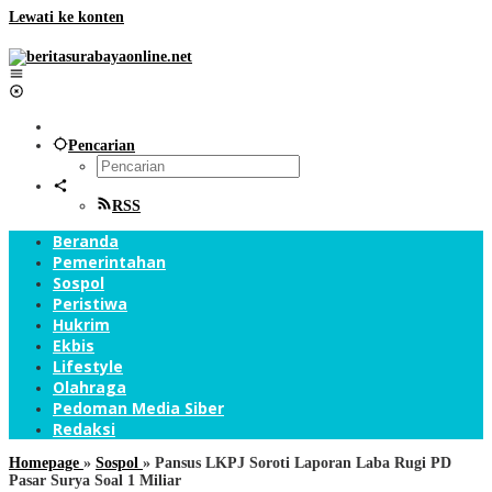
Lewati ke konten
Pencarian
RSS
Beranda
Pemerintahan
Sospol
Peristiwa
Hukrim
Ekbis
Lifestyle
Olahraga
Pedoman Media Siber
Redaksi
Homepage
»
Sospol
»
Pansus LKPJ Soroti Laporan Laba Rugi PD
Pasar Surya Soal 1 Miliar