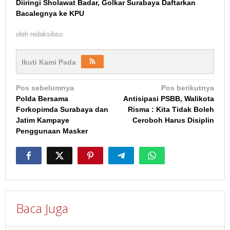
Diiringi Sholawat Badar, Golkar Surabaya Daftarkan
Bacalegnya ke KPU
oleh
redaksibso
Ikuti Kami Pada
Navigasi
Pos sebelumnya
Pos berikutnya
Polda Bersama
Antisipasi PSBB, Walikota
pos
Forkopimda Surabaya dan
Risma : Kita Tidak Boleh
Jatim Kampaye
Ceroboh Harus Disiplin
Penggunaan Masker
Baca Juga