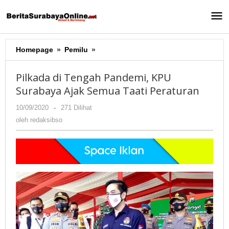
Lewati
ke
konten
Homepage
»
Pemilu
»
Pilkada
di
Tengah
Pilkada di Tengah Pandemi, KPU
Pandemi,
Surabaya Ajak Semua Taati Peraturan
KPU
Surabaya
10/09/2020
oleh
-
271 Dilihat
Ajak
redaksibso
oleh
redaksibso
Semua
Taati
Peraturan