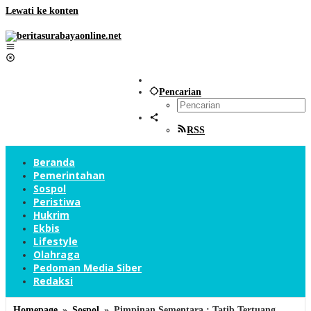
Lewati ke konten
Pencarian
RSS
Beranda
Pemerintahan
Sospol
Peristiwa
Hukrim
Ekbis
Lifestyle
Olahraga
Pedoman Media Siber
Redaksi
Homepage
»
Sospol
»
Pimpinan Sementara : Tatib Tertuang