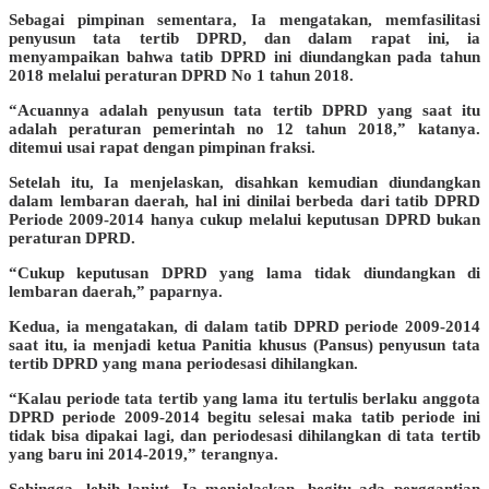
Sebagai pimpinan sementara, Ia mengatakan, memfasilitasi
penyusun tata tertib DPRD, dan dalam rapat ini, ia
menyampaikan bahwa tatib DPRD ini diundangkan pada tahun
2018 melalui peraturan DPRD No 1 tahun 2018.
“Acuannya adalah penyusun tata tertib DPRD yang saat itu
adalah peraturan pemerintah no 12 tahun 2018,” katanya.
ditemui usai rapat dengan pimpinan fraksi.
Setelah itu, Ia menjelaskan, disahkan kemudian diundangkan
dalam lembaran daerah, hal ini dinilai berbeda dari tatib DPRD
Periode 2009-2014 hanya cukup melalui keputusan DPRD bukan
peraturan DPRD.
“Cukup keputusan DPRD yang lama tidak diundangkan di
lembaran daerah,” paparnya.
Kedua, ia mengatakan, di dalam tatib DPRD periode 2009-2014
saat itu, ia menjadi ketua Panitia khusus (Pansus) penyusun tata
tertib DPRD yang mana periodesasi dihilangkan.
“Kalau periode tata tertib yang lama itu tertulis berlaku anggota
DPRD periode 2009-2014 begitu selesai maka tatib periode ini
tidak bisa dipakai lagi, dan periodesasi dihilangkan di tata tertib
yang baru ini 2014-2019,” terangnya.
Sehingga, lebih lanjut, Ia menjelaskan, begitu ada perggantian