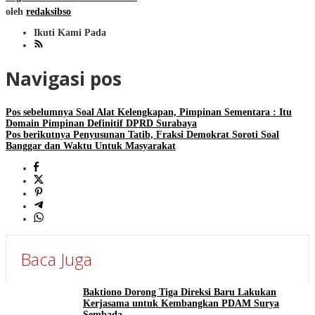
oleh
redaksibso
Ikuti Kami Pada
Navigasi pos
Pos sebelumnya
Soal Alat Kelengkapan, Pimpinan Sementara : Itu
Domain Pimpinan Definitif DPRD Surabaya
Pos berikutnya
Penyusunan Tatib, Fraksi Demokrat Soroti Soal
Banggar dan Waktu Untuk Masyarakat
Baca Juga
Baktiono Dorong Tiga Direksi Baru Lakukan
Kerjasama untuk Kembangkan PDAM Surya
Sembada