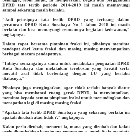
DPRD tata tertib periode 2014-2019 ini masih memayungi
sampai sekarang masih berlaku.
“Jadi prinsipnya tata tertib DPRD yang tertuang dalam
peraturan DPRD Kota Surabaya No 1 tahun 2018 ini masih
berlaku dan bisa memayungi semuannya kegiatan kedewanan,”
ungkapnya.
Dalam rapat bersama pimpinan fraksi ini, pihaknya meminta
pendapat dari ketua fraksi dan masing masing menyampaikan
berbagai macam pendapatnya.
“Intinya semangatnya sama untuk melakukan penguatan DPRD
Kota Surabaya dan melakukan terobosan yang kreatif serta
inovatif asal tidak bertentang dengan UU yang berlaku
diatasnya,”
Pihaknya juga mengingatkan, agar tidak terlalu banyak diatur
yang bisa membatasi ruang gerak DPRD, ia menyimpulkan,
meminta kepada semua pimpinan fraksi untuk merundingkan dan
merapatkan lagi di masing masing fraksi
“Apakah tata tertib DPRD Surabaya yang sekarang berlaku ini
apakah dirubah atau tidak ?,” ungkapnya.
Kalau perlu dirubah, menurut ia, mana yang dirubah dan kalau
perlu ditambahkan bagaimana rumusannya, untuk itu ia meminta