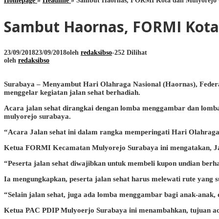
Homepage
»
Headline
»
Sambut Haornas, FORMI Kota dan Mulyorejo G
Sambut Haornas, FORMI Kota 
23/09/2018
23/09/2018
oleh
redaksibso
-
252 Dilihat
oleh
redaksibso
Surabaya – Menyambut Hari Olahraga Nasional (Haornas), Fede
menggelar kegiatan jalan sehat berhadiah.
Acara jalan sehat dirangkai dengan lomba menggambar dan lomba t
mulyorejo surabaya.
“Acara Jalan sehat ini dalam rangka memperingati Hari Olahraga N
Ketua FORMI Kecamatan Mulyorejo Surabaya ini mengatakan, Jalan
“Peserta jalan sehat diwajibkan untuk membeli kupon undian berha
Ia mengungkapkan, peserta jalan sehat harus melewati rute yang su
“Selain jalan sehat, juga ada lomba menggambar bagi anak-anak,
Ketua PAC PDIP Mulyoerjo Surabaya ini menambahkan, tujuan acar