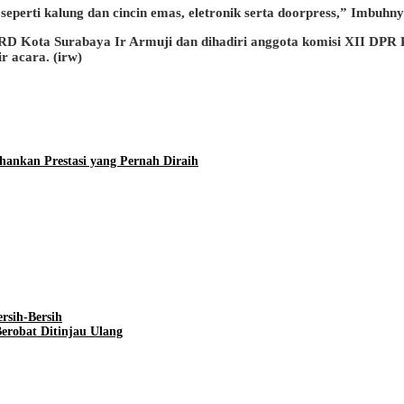
eperti kalung dan cincin emas, eletronik serta doorpress,” Imbuhny
 DPRD Kota Surabaya Ir Armuji dan dihadiri anggota komisi XII DPR
r acara. (irw)
hankan Prestasi yang Pernah Diraih
rsih-Bersih
erobat Ditinjau Ulang