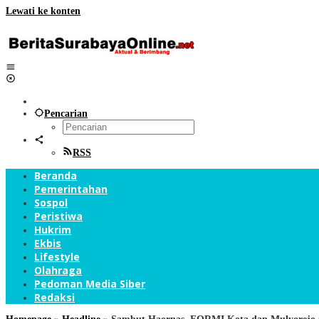
Lewati ke konten
Pencarian
RSS
Beranda
Pemerintahan
Sospol
Peristiwa
Hukrim
Ekbis
Lifestyle
Olahraga
Pedoman Media Siber
Redaksi