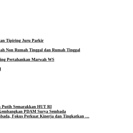
an Tipiring Juru Parkir
mbah Non Rumah Tinggal dan Rumah Tinggal
iling Pertahankan Marwah WS
l
h Putih Semarakkan HUT RI
uk Kembangkan PDAM Surya Sembada
bada, Fokus Perkuat Kinerja dan Tingkatkan …