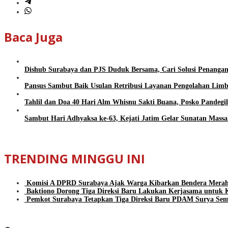
Baca Juga
Dishub Surabaya dan PJS Duduk Bersama, Cari Solusi Penangan
Pansus Sambut Baik Usulan Retribusi Layanan Pengolahan Li
Tahlil dan Doa 40 Hari Alm Whisnu Sakti Buana, Posko Pandeg
Sambut Hari Adhyaksa ke-63, Kejati Jatim Gelar Sunatan Massa
TRENDING MINGGU INI
Komisi A DPRD Surabaya Ajak Warga Kibarkan Bendera Mera
Baktiono Dorong Tiga Direksi Baru Lakukan Kerjasama unt
Pemkot Surabaya Tetapkan Tiga Direksi Baru PDAM Surya Sem
BeritaSurabayaOnline.net