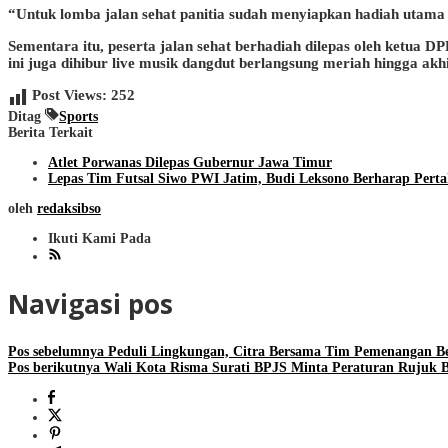
“Untuk lomba jalan sehat panitia sudah menyiapkan hadiah utama s
Sementara itu, peserta jalan sehat berhadiah dilepas oleh ketua
ini juga dihibur live musik dangdut berlangsung meriah hingga akhi
Post Views:
252
Ditag
Sports
Berita Terkait
Atlet Porwanas Dilepas Gubernur Jawa Timur
Lepas Tim Futsal Siwo PWI Jatim, Budi Leksono Berharap Perta
oleh
redaksibso
Ikuti Kami Pada
Navigasi pos
Pos sebelumnya
Peduli Lingkungan, Citra Bersama Tim Pemenangan Be
Pos berikutnya
Wali Kota Risma Surati BPJS Minta Peraturan Rujuk B