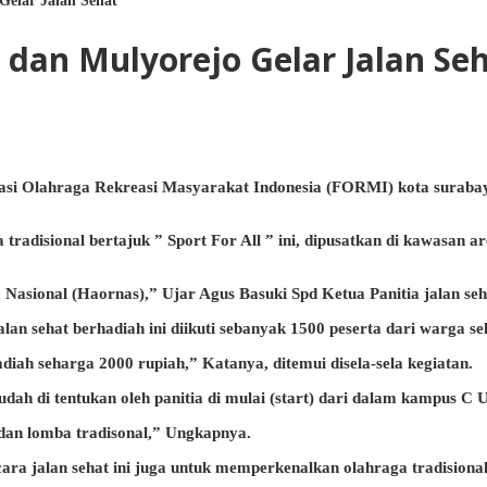
elar Jalan Sehat
dan Mulyorejo Gelar Jalan Se
rasi Olahraga Rekreasi Masyarakat Indonesia (FORMI) kota sura
radisional bertajuk ” Sport For All ” ini, dipusatkan di kawasan
asional (Haornas),” Ujar Agus Basuki Spd Ketua Panitia jalan seha
 sehat berhadiah ini diikuti sebanyak 1500 peserta dari warga s
diah seharga 2000 rupiah,” Katanya, ditemui disela-sela kegiatan.
dah di tentukan oleh panitia di mulai (start) dari dalam kampus C Un
 dan lomba tradisonal,” Ungkapnya.
a jalan sehat ini juga untuk memperkenalkan olahraga tradisiona