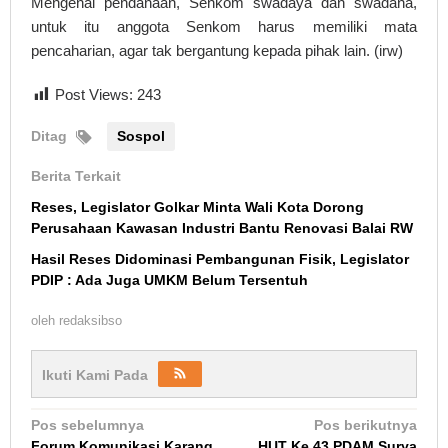
Mengenai pendanaan, Senkom swadaya dan swadana,
untuk itu anggota Senkom harus memiliki mata
pencaharian, agar tak bergantung kepada pihak lain. (irw)
Post Views:
243
Ditag
Sospol
Berita Terkait
Reses, Legislator Golkar Minta Wali Kota Dorong
Perusahaan Kawasan Industri Bantu Renovasi Balai RW
Hasil Reses Didominasi Pembangunan Fisik, Legislator
PDIP : Ada Juga UMKM Belum Tersentuh
oleh
redaksibso
Ikuti Kami Pada
Navigasi
Pos sebelumnya
Pos berikutnya
Forum Komunikasi Karang
HUT Ke 43 PDAM Surya