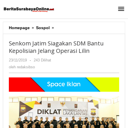
Lewati
ke
konten
Homepage
»
Sospol
»
Senkom
Jatim
Siagakan
Senkom Jatim Siagakan SDM Bantu
SDM
Kepolisian Jelang Operasi Lilin
Bantu
Kepolisian
23/11/2019
oleh
-
243 Dilihat
Jelang
redaksibso
oleh
redaksibso
Operasi
Lilin