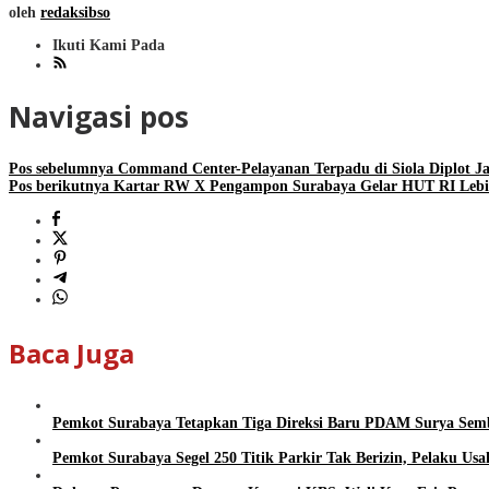
oleh
redaksibso
Ikuti Kami Pada
Navigasi pos
Pos sebelumnya
Command Center-Pelayanan Terpadu di Siola Diplot Ja
Pos berikutnya
Kartar RW X Pengampon Surabaya Gelar HUT RI Lebi
Baca Juga
Pemkot Surabaya Tetapkan Tiga Direksi Baru PDAM Surya Semb
Pemkot Surabaya Segel 250 Titik Parkir Tak Berizin, Pelaku Us