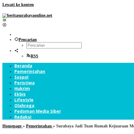
Lewati ke konten
Pencarian
RSS
Beranda
Pemerintahan
Sospol
Peristiwa
Hukrim
Ekbis
Lifestyle
Olahraga
Pedoman Media Siber
Redaksi
Homepage
»
Pemerintahan
»
Surabaya Jadi Tuan Rumah Kejuaraan M