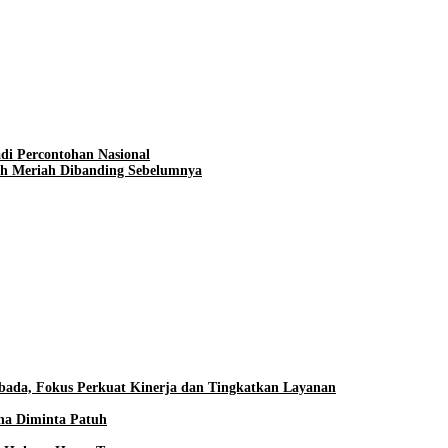
di Percontohan Nasional
h Meriah Dibanding Sebelumnya
ada, Fokus Perkuat Kinerja dan Tingkatkan Layanan
aha Diminta Patuh