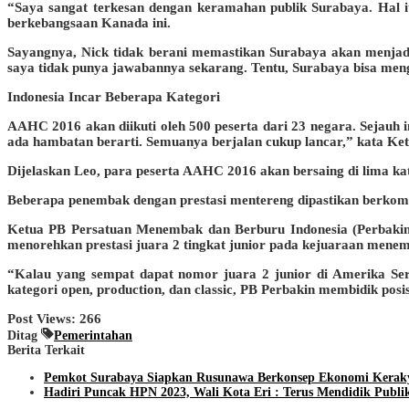
“Saya sangat terkesan dengan keramahan publik Surabaya. Hal i
berkebangsaan Kanada ini.
Sayangnya, Nick tidak berani memastikan Surabaya akan menjad
saya tidak punya jawabannya sekarang. Tentu, Surabaya bisa meng
Indonesia Incar Beberapa Kategori
AAHC 2016 akan diikuti oleh 500 peserta dari 23 negara. Sejauh in
ada hambatan berarti. Semuanya berjalan cukup lancar,” kata Ket
Dijelaskan Leo, para peserta AAHC 2016 akan bersaing di lima kat
Beberapa penembak dengan prestasi mentereng dipastikan berkompeti
Ketua PB Persatuan Menembak dan Berburu Indonesia (Perbakin)
menorehkan prestasi juara 2 tingkat junior pada kejuaraan menemb
“Kalau yang sempat dapat nomor juara 2 junior di Amerika Seri
kategori open, production, dan classic, PB Perbakin membidik posi
Post Views:
266
Ditag
Pemerintahan
Berita Terkait
Pemkot Surabaya Siapkan Rusunawa Berkonsep Ekonomi Kerak
Hadiri Puncak HPN 2023, Wali Kota Eri : Terus Mendidik Publik