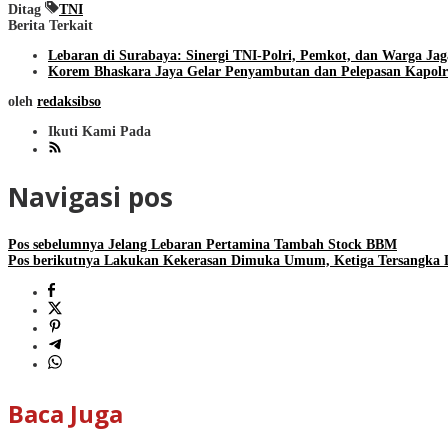
Ditag
TNI
Berita Terkait
Lebaran di Surabaya: Sinergi TNI-Polri, Pemkot, dan Warga J
Korem Bhaskara Jaya Gelar Penyambutan dan Pelepasan Kapolr
oleh
redaksibso
Ikuti Kami Pada
Navigasi pos
Pos sebelumnya
Jelang Lebaran Pertamina Tambah Stock BBM
Pos berikutnya
Lakukan Kekerasan Dimuka Umum, Ketiga Tersangka Di
Baca Juga