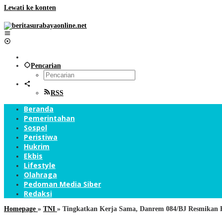
Lewati ke konten
Pencarian
RSS
Beranda
Pemerintahan
Sospol
Peristiwa
Hukrim
Ekbis
Lifestyle
Olahraga
Pedoman Media Siber
Redaksi
Homepage
»
TNI
»
Tingkatkan Kerja Sama, Danrem 084/BJ Resmikan 