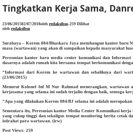
Tingkatkan Kerja Sama, Danr
23/06/2015
02/07/2018
oleh
redaksibso
-
259 Dilihat
oleh
redaksibso
Surabaya – Korem 084/Bhaskara Jaya membangun kantor baru Medi
masa (wartawan) yang akan di sampaikan kepada masyarakat luas
Peresmian kantor baru media center komunikasi dan Informas
dasarnya adalah rumah kita bersama tempat berkomunikasi denga
“Informasi dari Korem ke wartawan dan sebaliknya dari wart
(23/06/2015)
Menurut Kolonel Inf M Nur Rahmad menerangkan, wartawan adal
kerjasama yang selama ini sudah terjalin dengan baik, semoga ker
“Apa yang dilakukan Korem 084/BJ selama ini adalah merupaka
Sementara itu, Peresmian kantor Media Center Komunikasi kerja s
yang cukup tinggi dan sekaligus tempat monitoring berita cetak da
istirahat para wartawan. (irw)
Post Views:
259