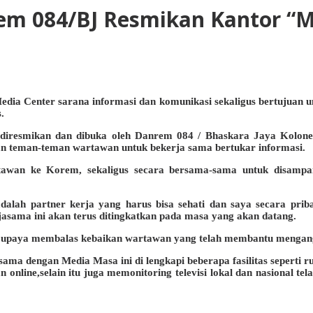
em 084/BJ Resmikan Kantor “M
a Center sarana informasi dan komunikasi sekaligus bertujuan unt
.
i diresmikan dan dibuka oleh Danrem 084 / Bhaskara Jaya Kol
n teman-teman wartawan untuk bekerja sama bertukar informasi.
awan ke Korem, sekaligus secara bersama-sama untuk disampaika
ah partner kerja yang harus bisa sehati dan saya secara priba
jasama ini akan terus ditingkatkan pada masa yang akan datang.
n upaya membalas kebaikan wartawan yang telah membantu mengan
ama dengan Media Masa ini di lengkapi beberapa fasilitas seperti r
n online,selain itu juga memonitoring televisi lokal dan nasional te