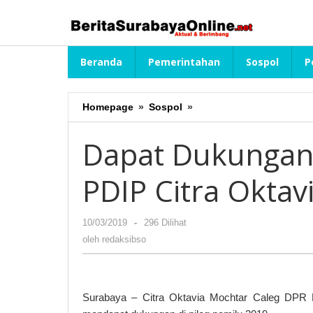
Lewati
ke
konten
Beranda
Pemerintahan
Sospol
P
Homepage
»
Sospol
»
Dapat
Dukungan
PSSB,
Dapat Dukungan 
Ini
Kata
PDIP Citra Oktav
Caleg
PDIP
Citra
10/03/2019
oleh
-
296 Dilihat
Oktavia
redaksibso
Mochtar
oleh
redaksibso
Surabaya – Citra Oktavia Mochtar Caleg DPR R