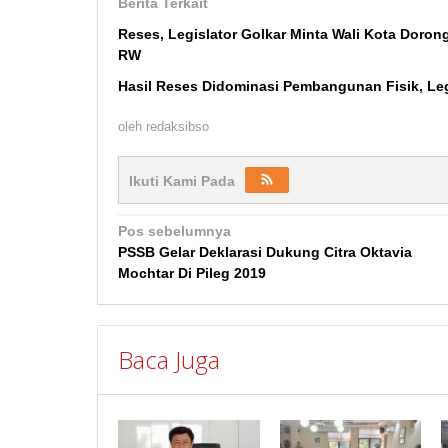
Berita Terkait
Reses, Legislator Golkar Minta Wali Kota Doro
RW
Hasil Reses Didominasi Pembangunan Fisik, Le
oleh
redaksibso
Ikuti Kami Pada
Navigasi
Pos sebelumnya
PSSB Gelar Deklarasi Dukung Citra Oktavia
pos
Mochtar Di Pileg 2019
Baca Juga