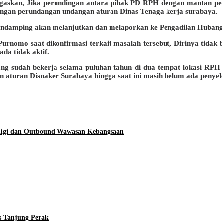
askan, Jika perundingan antara pihak PD RPH dengan mantan pek
dengan perundangan undangan aturan Dinas Tenaga kerja surabaya.
 pendamping akan melanjutkan dan melaporkan ke Pengadilan Hubang
nomo saat dikonfirmasi terkait masalah tersebut, Dirinya tidak b
da tidak aktif.
 sudah bekerja selama puluhan tahun di dua tempat lokasi RPH di
n aturan Disnaker Surabaya hingga saat ini masih belum ada penyele
ligi dan Outbound Wawasan Kebangsaan
s Tanjung Perak