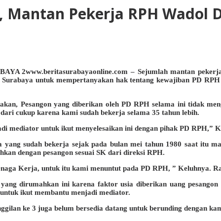
i, Mantan Pekerja RPH Wadol 
www.beritasurabayaonline.com – Sejumlah mantan pekerj
a Surabaya untuk mempertanyakan hak tentang kewajiban PD RPH 
kan, Pesangon yang diberikan oleh PD RPH selama ini tidak men
 dari cukup karena kami sudah bekerja selama 35 tahun lebih.
di mediator untuk ikut menyelesaikan ini dengan pihak PD RPH,” K
yang sudah bekerja sejak pada bulan mei tahun 1980 saat itu mas
an dengan pesangon sesuai SK dari direksi RPH.
enaga Kerja, untuk itu kami menuntut pada PD RPH, ” Keluhnya. Ra
g dirumahkan ini karena faktor usia diberikan uang pesangon me
 untuk ikut membantu menjadi mediator.
ggilan ke 3 juga belum bersedia datang untuk berunding dengan ka