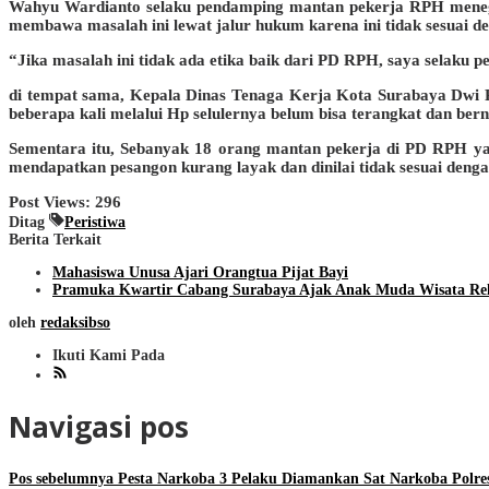
Wahyu Wardianto selaku pendamping mantan pekerja RPH meneg
membawa masalah ini lewat jalur hukum karena ini tidak sesuai 
“Jika masalah ini tidak ada etika baik dari PD RPH, saya selaku
di tempat sama, Kepala Dinas Tenaga Kerja Kota Surabaya Dwi Pur
beberapa kali melalui Hp selulernya belum bisa terangkat dan berna
Sementara itu, Sebanyak 18 orang mantan pekerja di PD RPH yang
mendapatkan pesangon kurang layak dan dinilai tidak sesuai denga
Post Views:
296
Ditag
Peristiwa
Berita Terkait
Mahasiswa Unusa Ajari Orangtua Pijat Bayi
Pramuka Kwartir Cabang Surabaya Ajak Anak Muda Wisata Re
oleh
redaksibso
Ikuti Kami Pada
Navigasi pos
Pos sebelumnya
Pesta Narkoba 3 Pelaku Diamankan Sat Narkoba Polre