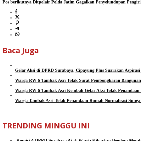
Pos berikutnya
Ditpolair Polda Jatim Gagalkan Penyelundupan Pengiri
Baca Juga
Gelar Aksi di DPRD Surabaya, Cipayung Plus Suarakan Aspirasi 
Warga RW 6 Tambak Asri Tolak Surat Pembongkaran Bangunan u
Warga RW 6 Tambak Asri Kembali Gelar Aksi Tolak Penandaan N
Warga Tambak Asri Tolak Penandaan Rumah Normalisasi Sungai
TRENDING MINGGU INI
Komisi A DPRD Surabaya Ajak Warga Kibarkan Bendera Mera