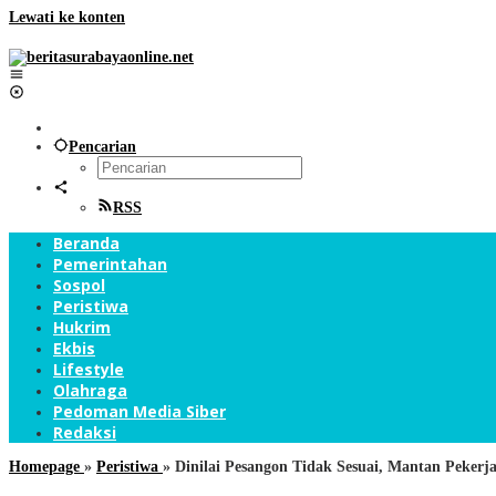
Lewati ke konten
Pencarian
RSS
Beranda
Pemerintahan
Sospol
Peristiwa
Hukrim
Ekbis
Lifestyle
Olahraga
Pedoman Media Siber
Redaksi
Homepage
»
Peristiwa
»
Dinilai Pesangon Tidak Sesuai, Mantan Peker