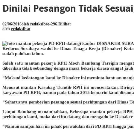
Dinilai Pesangon Tidak Sesua
02/06/2016
oleh
redaksibso
-
296 Dilihat
oleh
redaksibso
Kedurus Surabaya wadol ke Dinas Tenaga Kerja (Disnaker) Kot
sudah puluhan tahun.
Salah satu mantan pekerja RPH Moch Bambang Tarsipin mengata
diberikan tidak sebanding dengan masa bekerja dirasa sangat jauh
“Maksud kedatangan kami ke Disnaker ini meminta bantuan menja
Menurut mantan Kasubag Trantib RPH ini menceritakan, Dirinya 
karyawan PD RPH, namun pada tahun 2015 kemarin kami dirumahk
“Seharusnya pemberian pesangon sesuai perhitungan dari Dinas T
Lanjut Bambang menambahkan, Beberapa mantan pekerja RPH yan
perhitungan kami, maka dari itu datang dan mengadu ke Disnaker
“Namun sampai hari ini pihak perwakilan dari PD RPH hingga pan