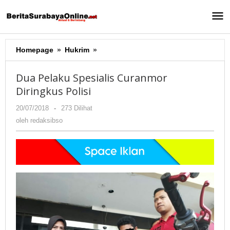
Lewati
ke
konten
Homepage
»
Hukrim
»
Dua
Pelaku
Spesialis
Dua Pelaku Spesialis Curanmor
Curanmor
Diringkus Polisi
Diringkus
Polisi
20/07/2018
oleh
-
273 Dilihat
redaksibso
oleh
redaksibso