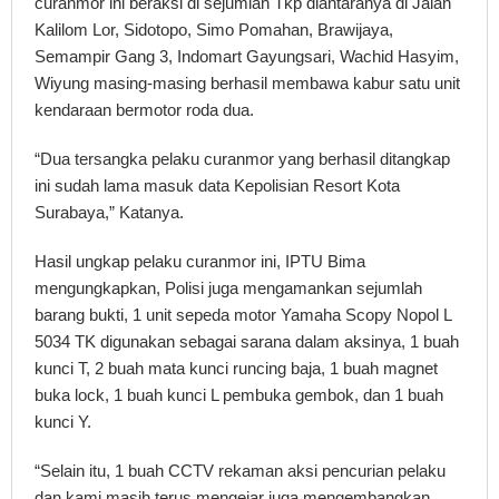
curanmor ini beraksi di sejumlah Tkp diantaranya di Jalan
Kalilom Lor, Sidotopo, Simo Pomahan, Brawijaya,
Semampir Gang 3, Indomart Gayungsari, Wachid Hasyim,
Wiyung masing-masing berhasil membawa kabur satu unit
kendaraan bermotor roda dua.
“Dua tersangka pelaku curanmor yang berhasil ditangkap
ini sudah lama masuk data Kepolisian Resort Kota
Surabaya,” Katanya.
Hasil ungkap pelaku curanmor ini, IPTU Bima
mengungkapkan, Polisi juga mengamankan sejumlah
barang bukti, 1 unit sepeda motor Yamaha Scopy Nopol L
5034 TK digunakan sebagai sarana dalam aksinya, 1 buah
kunci T, 2 buah mata kunci runcing baja, 1 buah magnet
buka lock, 1 buah kunci L pembuka gembok, dan 1 buah
kunci Y.
“Selain itu, 1 buah CCTV rekaman aksi pencurian pelaku
dan kami masih terus mengejar juga mengembangkan