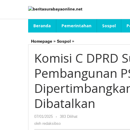
Lewati
ke
konten
Beranda
Pemerintahan
Sospol
P
Homepage
»
Sospol
»
Komisi
C
Komisi C DPRD S
DPRD
Surabaya
Minta
Pembangunan P
Pembangunan
PSN
Dipertimbangkan
SWL
Dipertimbangkan
Ulang:
Dibatalkan
Kalau
Bisa
Dibatalkan
07/01/2025
oleh
-
383 Dilihat
redaksibso
oleh
redaksibso