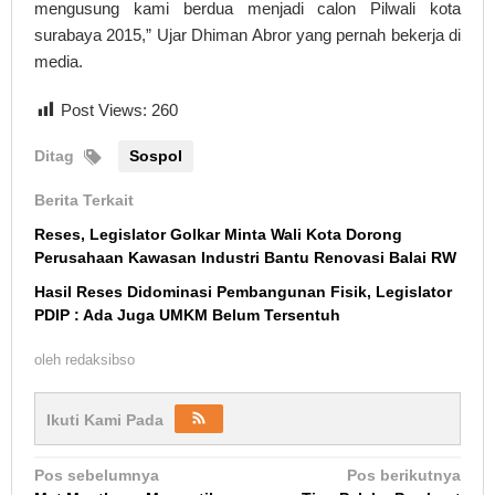
mengusung kami berdua menjadi calon Pilwali kota
surabaya 2015,” Ujar Dhiman Abror yang pernah bekerja di
media.
Post Views:
260
Ditag
Sospol
Berita Terkait
Reses, Legislator Golkar Minta Wali Kota Dorong
Perusahaan Kawasan Industri Bantu Renovasi Balai RW
Hasil Reses Didominasi Pembangunan Fisik, Legislator
PDIP : Ada Juga UMKM Belum Tersentuh
oleh
redaksibso
Ikuti Kami Pada
Navigasi
Pos sebelumnya
Pos berikutnya