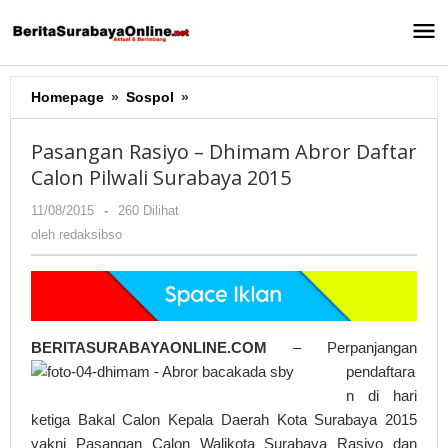
Lewati
ke
konten
Homepage
»
Sospol
»
Pasangan
Rasiyo
-
Pasangan Rasiyo – Dhimam Abror Daftar
Dhimam
Calon Pilwali Surabaya 2015
Abror
Daftar
11/08/2015
oleh
-
260 Dilihat
Calon
redaksibso
oleh
redaksibso
Pilwali
Surabaya
2015
BERITASURABAYAONLINE.COM
– Perpanjanga
n
pendaftara
n di hari
ketiga Bakal Calon Kepala Daerah Kota Surabaya 2015
yakni Pasangan Calon Walikota Surabaya Rasiyo dan