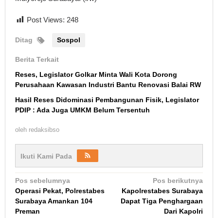
Post Views:
248
Ditag
Sospol
Berita Terkait
Reses, Legislator Golkar Minta Wali Kota Dorong
Perusahaan Kawasan Industri Bantu Renovasi Balai RW
Hasil Reses Didominasi Pembangunan Fisik, Legislator
PDIP : Ada Juga UMKM Belum Tersentuh
oleh
redaksibso
Ikuti Kami Pada
Navigasi
Pos sebelumnya
Pos berikutnya
Operasi Pekat, Polrestabes
Kapolrestabes Surabaya
pos
Surabaya Amankan 104
Dapat Tiga Penghargaan
Preman
Dari Kapolri