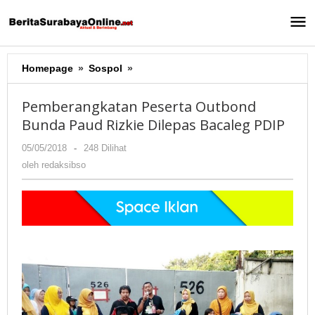
Lewati
ke
konten
Homepage
»
Sospol
»
Pemberangkatan
Peserta
Outbond
Pemberangkatan Peserta Outbond
Bunda
Bunda Paud Rizkie Dilepas Bacaleg PDIP
Paud
Rizkie
05/05/2018
oleh
-
248 Dilihat
Dilepas
redaksibso
oleh
redaksibso
Bacaleg
PDIP