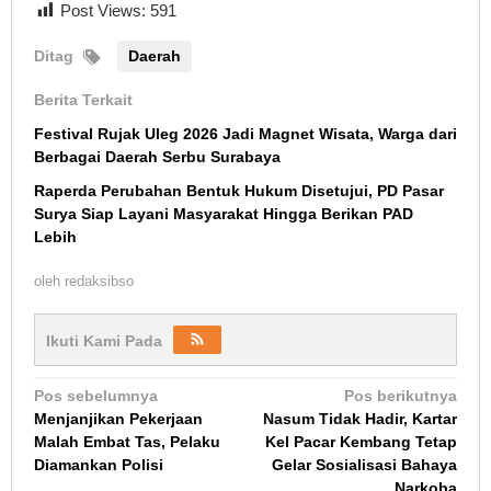
Post Views:
591
Ditag
Daerah
Berita Terkait
Festival Rujak Uleg 2026 Jadi Magnet Wisata, Warga dari
Berbagai Daerah Serbu Surabaya
Raperda Perubahan Bentuk Hukum Disetujui, PD Pasar
Surya Siap Layani Masyarakat Hingga Berikan PAD
Lebih
oleh
redaksibso
Ikuti Kami Pada
Navigasi
Pos sebelumnya
Pos berikutnya
Menjanjikan Pekerjaan
Nasum Tidak Hadir, Kartar
pos
Malah Embat Tas, Pelaku
Kel Pacar Kembang Tetap
Diamankan Polisi
Gelar Sosialisasi Bahaya
Narkoba