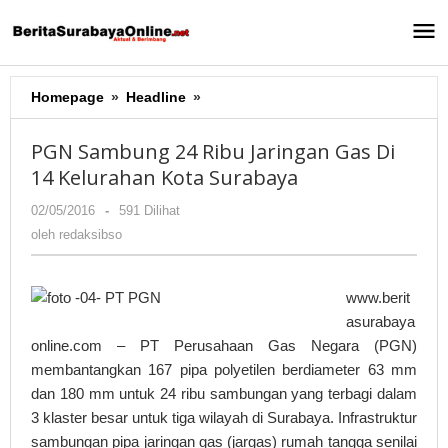
Lewati
ke
konten
Homepage
»
Headline
»
PGN
Sambung
24
PGN Sambung 24 Ribu Jaringan Gas Di
Ribu
14 Kelurahan Kota Surabaya
Jaringan
Gas
02/05/2016
oleh
-
591 Dilihat
Di
redaksibso
oleh
redaksibso
14
Kelurahan
Kota
www.berit
Surabaya
asurabaya
online.com – PT Perusahaan Gas Negara (PGN)
membantangkan 167 pipa polyetilen berdiameter 63 mm
dan 180 mm untuk 24 ribu sambungan yang terbagi dalam
3 klaster besar untuk tiga wilayah di Surabaya. Infrastruktur
sambungan pipa jaringan gas (jargas) rumah tangga senilai