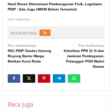
Hasil Reses Didominasi Pembangunan Fisik, Legislator
PDIP : Ada Juga UMKM Belum Tersentuh
oleh
redaksibso
Ikuti Kami Pada
Navigasi
Pos sebelumnya
Pos berikutnya
PAC PDIP Tandes Gotong
Keluhkan PPN 11 % dan
pos
Royong Bantu Warga
Jaminan Pembayaran,
Berikan Kursi Roda
Pelanggan PGN Wadul
Dewan
Baca Juga