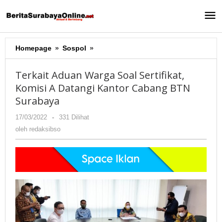
Lewati
ke
konten
Homepage
»
Sospol
»
Terkait
Aduan
Warga
Terkait Aduan Warga Soal Sertifikat,
Soal
Komisi A Datangi Kantor Cabang BTN
Sertifikat,
Surabaya
Komisi
A
17/03/2022
oleh
-
331 Dilihat
Datangi
redaksibso
oleh
redaksibso
Kantor
Cabang
BTN
Surabaya