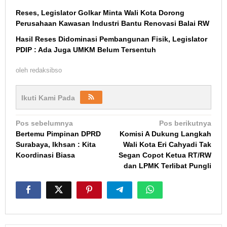
Reses, Legislator Golkar Minta Wali Kota Dorong
Perusahaan Kawasan Industri Bantu Renovasi Balai RW
Hasil Reses Didominasi Pembangunan Fisik, Legislator
PDIP : Ada Juga UMKM Belum Tersentuh
oleh
redaksibso
Ikuti Kami Pada
Navigasi
Pos sebelumnya
Pos berikutnya
Bertemu Pimpinan DPRD
Komisi A Dukung Langkah
pos
Surabaya, Ikhsan : Kita
Wali Kota Eri Cahyadi Tak
Koordinasi Biasa
Segan Copot Ketua RT/RW
dan LPMK Terlibat Pungli