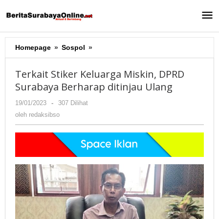
Lewati
ke
konten
Homepage
»
Sospol
»
Terkait
Stiker
Keluarga
Terkait Stiker Keluarga Miskin, DPRD
Miskin,
Surabaya Berharap ditinjau Ulang
DPRD
Surabaya
19/01/2023
oleh
-
307 Dilihat
Berharap
redaksibso
oleh
redaksibso
ditinjau
Ulang