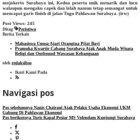
mojokerto Surabaya ini, Kedua peserta unik menarik dan lucu
walaupun mengaku capek dan lelah namun tetap semangat untuk
mencapai garis finish di jalan Tugu Pahlawan Surabaya. (irw)
Post Views:
245
Ditag
Peristiwa
Berita Terkait
Mahasiswa Unusa Ajari Orangtua Pijat Bayi
Pramuka Kwartir Cabang Surabaya Ajak Anak Muda Wisata
Religi dan Outbound Wawasan Kebangsaan
oleh
redaksibso
Ikuti Kami Pada
Navigasi pos
Pos sebelumnya
Nanis Chairani Ajak Pelaku Usaha Ekonomi UKM
Gabung Di Pahlawan Ekonomi
Pos berikutnya
Turis Kapal Pesiar MS Volendam Kunjungi Surabaya