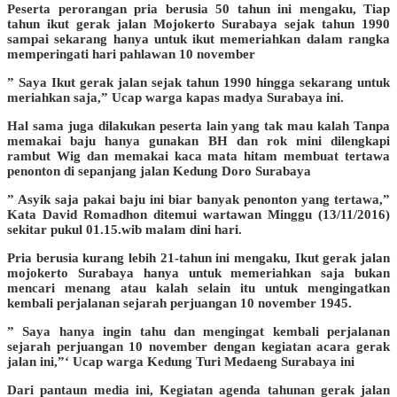
Peserta perorangan pria berusia 50 tahun ini mengaku, Tiap
tahun ikut gerak jalan Mojokerto Surabaya sejak tahun 1990
sampai sekarang hanya untuk ikut memeriahkan dalam rangka
memperingati hari pahlawan 10 november
” Saya Ikut gerak jalan sejak tahun 1990 hingga sekarang untuk
meriahkan saja,” Ucap warga kapas madya Surabaya ini.
Hal sama juga dilakukan peserta lain yang tak mau kalah Tanpa
memakai baju hanya gunakan BH dan rok mini dilengkapi
rambut Wig dan memakai kaca mata hitam membuat tertawa
penonton di sepanjang jalan Kedung Doro Surabaya
” Asyik saja pakai baju ini biar banyak penonton yang tertawa,”
Kata David Romadhon ditemui wartawan Minggu (13/11/2016)
sekitar pukul 01.15.wib malam dini hari.
Pria berusia kurang lebih 21-tahun ini mengaku, Ikut gerak jalan
mojokerto Surabaya hanya untuk memeriahkan saja bukan
mencari menang atau kalah selain itu untuk mengingatkan
kembali perjalanan sejarah perjuangan 10 november 1945.
” Saya hanya ingin tahu dan mengingat kembali perjalanan
sejarah perjuangan 10 november dengan kegiatan acara gerak
jalan ini,”‘ Ucap warga Kedung Turi Medaeng Surabaya ini
Dari pantaun media ini, Kegiatan agenda tahunan gerak jalan