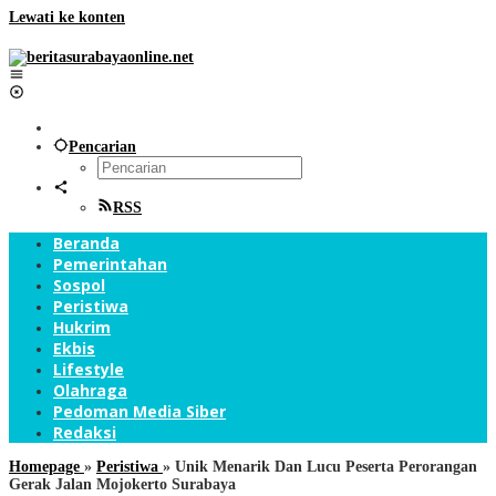
Lewati ke konten
Pencarian
RSS
Beranda
Pemerintahan
Sospol
Peristiwa
Hukrim
Ekbis
Lifestyle
Olahraga
Pedoman Media Siber
Redaksi
Homepage
»
Peristiwa
»
Unik Menarik Dan Lucu Peserta Perorangan
Gerak Jalan Mojokerto Surabaya