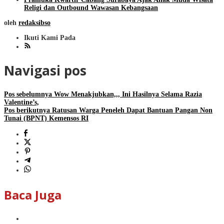
Religi dan Outbound Wawasan Kebangsaan
oleh
redaksibso
Ikuti Kami Pada
Navigasi pos
Pos sebelumnya
Wow Menakjubkan,,, Ini Hasilnya Selama Razia
Valentine’s,
Pos berikutnya
Ratusan Warga Peneleh Dapat Bantuan Pangan Non
Tunai (BPNT) Kemensos RI
Baca Juga