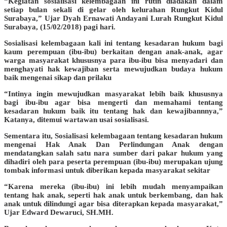
“Kegiatan sosialisasi kelembagaan ini rutin diadakan dalam
setiap bulan sekali di gelar oleh kelurahan Rungkut Kidul
Surabaya,” Ujar Dyah Ernawati Andayani Lurah Rungkut Kidul
Surabaya, (15/02/2018) pagi hari.
Sosialisasi kelembagaan kali ini tentang kesadaran hukum bagi
kaum perempuan (ibu-ibu) berkaitan dengan anak-anak, agar
warga masyarakat khususnya para ibu-ibu bisa menyadari dan
menghayati hak kewajiban serta mewujudkan budaya hukum
baik mengenai sikap dan prilaku
“Intinya ingin mewujudkan masyarakat lebih baik khususnya
bagi ibu-ibu agar bisa mengerti dan memahami tentang
kesadaran hukum baik itu tentang hak dan kewajibannnya,”
Katanya, ditemui wartawan usai sosialisasi.
Sementara itu, Sosialisasi kelembagaan tentang kesadaran hukum
mengenai Hak Anak Dan Perlindungan Anak dengan
mendatangkan salah satu nara sumber dari pakar hukum yang
dihadiri oleh para peserta perempuan (ibu-ibu) merupakan ujung
tombak informasi untuk diberikan kepada masyarakat sekitar
“Karena mereka (ibu-ibu) ini lebih mudah menyampaikan
tentang hak anak, seperti hak anak untuk berkembang, dan hak
anak untuk dilindungi agar bisa diterapkan kepada masyarakat,”
Ujar Edward Dewaruci, SH.MH.