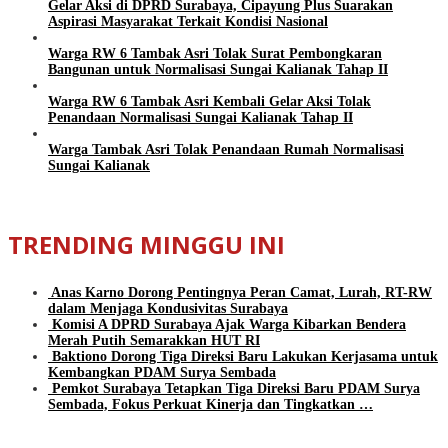
Gelar Aksi di DPRD Surabaya, Cipayung Plus Suarakan
Aspirasi Masyarakat Terkait Kondisi Nasional
Warga RW 6 Tambak Asri Tolak Surat Pembongkaran
Bangunan untuk Normalisasi Sungai Kalianak Tahap II
Warga RW 6 Tambak Asri Kembali Gelar Aksi Tolak
Penandaan Normalisasi Sungai Kalianak Tahap II
Warga Tambak Asri Tolak Penandaan Rumah Normalisasi
Sungai Kalianak
TRENDING MINGGU INI
Anas Karno Dorong Pentingnya Peran Camat, Lurah, RT-RW
dalam Menjaga Kondusivitas Surabaya
Komisi A DPRD Surabaya Ajak Warga Kibarkan Bendera
Merah Putih Semarakkan HUT RI
Baktiono Dorong Tiga Direksi Baru Lakukan Kerjasama untuk
Kembangkan PDAM Surya Sembada
Pemkot Surabaya Tetapkan Tiga Direksi Baru PDAM Surya
Sembada, Fokus Perkuat Kinerja dan Tingkatkan …