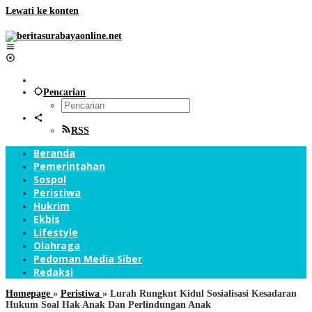
Lewati ke konten
Pencarian
RSS
Beranda
Pemerintahan
Sospol
Peristiwa
Hukrim
Ekbis
Lifestyle
Olahraga
Pedoman Media Siber
Redaksi
Homepage
»
Peristiwa
»
Lurah Rungkut Kidul Sosialisasi Kesadaran
Hukum Soal Hak Anak Dan Perlindungan Anak