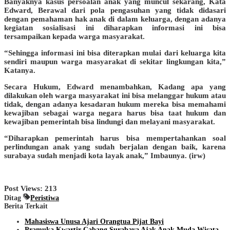
Banyaknya kasus persoalan anak yang muncul sekarang, Kata
Edward, Berawal dari pola pengasuhan yang tidak didasari
dengan pemahaman hak anak di dalam keluarga, dengan adanya
kegiatan sosialisasi ini diharapkan informasi ini bisa
tersampaikan kepada warga masyarakat.
“Sehingga informasi ini bisa diterapkan mulai dari keluarga kita
sendiri maupun warga masyarakat di sekitar lingkungan kita,”
Katanya.
Secara Hukum, Edward menambahkan, Kadang apa yang
dilakukan oleh warga masyarakat ini bisa melanggar hukum atau
tidak, dengan adanya kesadaran hukum mereka bisa memahami
kewajiban sebagai warga negara harus bisa taat hukum dan
kewajiban pemerintah bisa lindungi dan melayani masyarakat.
“Diharapkan pemerintah harus bisa mempertahankan soal
perlindungan anak yang sudah berjalan dengan baik, karena
surabaya sudah menjadi kota layak anak,” Imbaunya. (irw)
Post Views:
213
Ditag
Peristiwa
Berita Terkait
Mahasiswa Unusa Ajari Orangtua Pijat Bayi
Pramuka Kwartir Cabang Surabaya Ajak Anak Muda Wisata