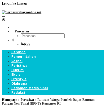
Lewati ke konten
Pencarian
RSS
Beranda
Pemerintahan
Sospol
Peristiwa
Hukrim
Ekbis
Lifestyle
Olahraga
Pedoman Media Siber
Redaksi
Homepage
»
Peristiwa
»
Ratusan Warga Peneleh Dapat Bantuan
Pangan Non Tunai (BPNT) Kemensos RI