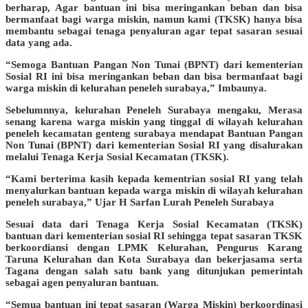
berharap, Agar bantuan ini bisa meringankan beban dan bisa
bermanfaat bagi warga miskin, namun kami (TKSK) hanya bisa
membantu sebagai tenaga penyaluran agar tepat sasaran sesuai
data yang ada.
“Semoga Bantuan Pangan Non Tunai (BPNT) dari kementerian
Sosial RI ini bisa meringankan beban dan bisa bermanfaat bagi
warga miskin di kelurahan peneleh surabaya,” Imbaunya.
Sebelumnnya, kelurahan Peneleh Surabaya mengaku, Merasa
senang karena warga miskin yang tinggal di wilayah kelurahan
peneleh kecamatan genteng surabaya mendapat Bantuan Pangan
Non Tunai (BPNT) dari kementerian Sosial RI yang disalurakan
melalui Tenaga Kerja Sosial Kecamatan (TKSK).
“Kami berterima kasih kepada kementrian sosial RI yang telah
menyalurkan bantuan kepada warga miskin di wilayah kelurahan
peneleh surabaya,” Ujar H Sarfan Lurah Peneleh Surabaya
Sesuai data dari Tenaga Kerja Sosial Kecamatan (TKSK)
bantuan dari kementerian sosial RI sehingga tepat sasaran TKSK
berkoordiansi dengan LPMK Kelurahan, Pengurus Karang
Taruna Kelurahan dan Kota Surabaya dan bekerjasama serta
Tagana dengan salah satu bank yang ditunjukan pemerintah
sebagai agen penyaluran bantuan.
“Semua bantuan ini tepat sasaran (Warga Miskin) berkoordinasi