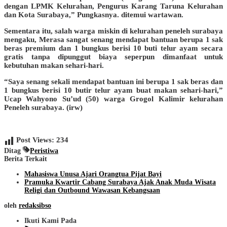
dengan LPMK Kelurahan, Pengurus Karang Taruna Kelurahan
dan Kota Surabaya,” Pungkasnya. ditemui wartawan.
Sementara itu, salah warga miskin di kelurahan peneleh surabaya
mengaku, Merasa sangat senang mendapat bantuan berupa 1 sak
beras premium dan 1 bungkus berisi 10 buti telur ayam secara
gratis tanpa dipunggut biaya seperpun dimanfaat untuk
kebutuhan makan sehari-hari.
“Saya senang sekali mendapat bantuan ini berupa 1 sak beras dan
1 bungkus berisi 10 butir telur ayam buat makan sehari-hari,”
Ucap Wahyono Su’ud (50) warga Grogol Kalimir kelurahan
Peneleh surabaya. (irw)
Post Views:
234
Ditag
Peristiwa
Berita Terkait
Mahasiswa Unusa Ajari Orangtua Pijat Bayi
Pramuka Kwartir Cabang Surabaya Ajak Anak Muda Wisata
Religi dan Outbound Wawasan Kebangsaan
oleh
redaksibso
Ikuti Kami Pada