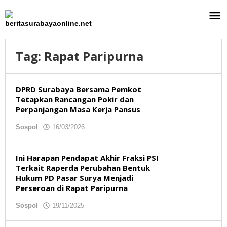
Lewati
ke
konten
Tag:
Rapat Paripurna
DPRD Surabaya Bersama Pemkot
Tetapkan Rancangan Pokir dan
Perpanjangan Masa Kerja Pansus
Sospol
16/03/2026
oleh
redaksibso
Ini Harapan Pendapat Akhir Fraksi PSI
Terkait Raperda Perubahan Bentuk
Hukum PD Pasar Surya Menjadi
Perseroan di Rapat Paripurna
Sospol
19/11/2025
oleh
redaksibso