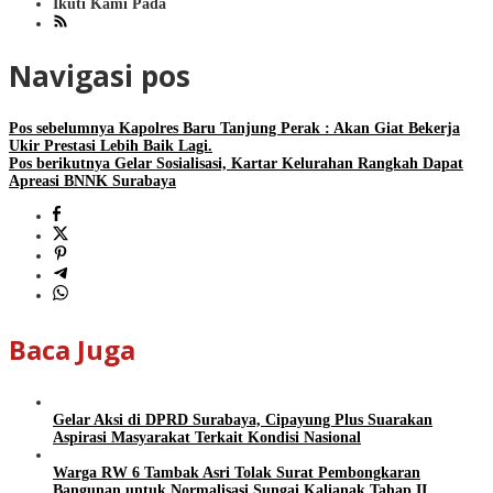
Ikuti Kami Pada
Navigasi pos
Pos sebelumnya
Kapolres Baru Tanjung Perak : Akan Giat Bekerja
Ukir Prestasi Lebih Baik Lagi.
Pos berikutnya
Gelar Sosialisasi, Kartar Kelurahan Rangkah Dapat
Apreasi BNNK Surabaya
Baca Juga
Gelar Aksi di DPRD Surabaya, Cipayung Plus Suarakan
Aspirasi Masyarakat Terkait Kondisi Nasional
Warga RW 6 Tambak Asri Tolak Surat Pembongkaran
Bangunan untuk Normalisasi Sungai Kalianak Tahap II