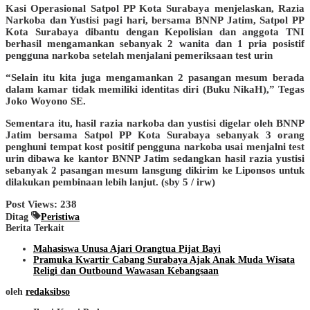
Kasi Operasional Satpol PP Kota Surabaya menjelaskan, Razia
Narkoba dan Yustisi pagi hari, bersama BNNP Jatim, Satpol PP
Kota Surabaya dibantu dengan Kepolisian dan anggota TNI
berhasil mengamankan sebanyak 2 wanita dan 1 pria posistif
pengguna narkoba setelah menjalani pemeriksaan test urin
“Selain itu kita juga mengamankan 2 pasangan mesum berada
dalam kamar tidak memiliki identitas diri (Buku NikaH),” Tegas
Joko Woyono SE.
Sementara itu, hasil razia narkoba dan yustisi digelar oleh BNNP
Jatim bersama Satpol PP Kota Surabaya sebanyak 3 orang
penghuni tempat kost positif pengguna narkoba usai menjalni test
urin dibawa ke kantor BNNP Jatim sedangkan hasil razia yustisi
sebanyak 2 pasangan mesum lansgung dikirim ke Liponsos untuk
dilakukan pembinaan lebih lanjut. (sby 5 / irw)
Post Views:
238
Ditag
Peristiwa
Berita Terkait
Mahasiswa Unusa Ajari Orangtua Pijat Bayi
Pramuka Kwartir Cabang Surabaya Ajak Anak Muda Wisata
Religi dan Outbound Wawasan Kebangsaan
oleh
redaksibso