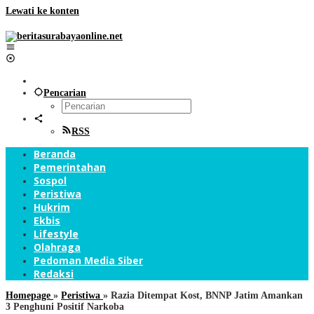
Lewati ke konten
Pencarian
RSS
Beranda
Pemerintahan
Sospol
Peristiwa
Hukrim
Ekbis
Lifestyle
Olahraga
Pedoman Media Siber
Redaksi
Homepage
»
Peristiwa
»
Razia Ditempat Kost, BNNP Jatim Amankan
3 Penghuni Positif Narkoba